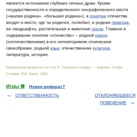
является источником глубоких личных драм. Кроме
государственности и определенного географического места
(«малая родина», «большая родина»), в
понятие
отечества
входят и место, где ты родился, полюбил, и родная
природа
,
ее ландшафты, растительная и животная
среда
. Главное в
содержании понятия «отечество» – родной
народ
(соотечественники) в его неповторимом этническом
своеобразии, родной
язык
, отечественная
культура
,
литература, история.
Евразийская мудрость от А до Я. Толковый словарь. — Алматы: Создiк-
Словарь
.
В.И. Зорин
.
2002
.
Игры ⚽
Нужен реферат?
ОТВЕТСТВЕННОСТЬ
ОТКЛОНЯЮЩЕЕСЯ
ПОВЕДЕНИЕ