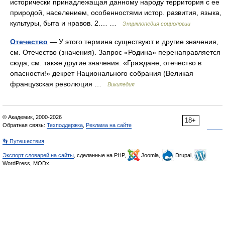
исторически принадлежащая данному народу территория с ее
природой, населением, особенностями истор. развития, языка,
культуры, быта и нравов. 2.… …
Энциклопедия социологии
Отечество
— У этого термина существуют и другие значения,
см. Отечество (значения). Запрос «Родина» перенаправляется
сюда; см. также другие значения. «Граждане, отечество в
опасности!» декрет Национального собрания (Великая
французская революция …
Википедия
© Академик, 2000-2026
18+
Обратная связь:
Техподдержка
,
Реклама на сайте
👣 Путешествия
Экспорт словарей на сайты
, сделанные на PHP,
Joomla,
Drupal,
WordPress, MODx.