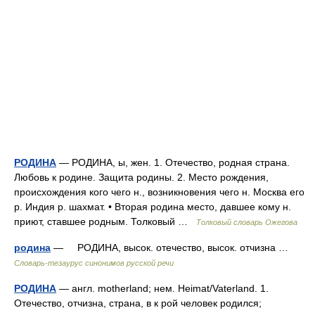
РОДИНА
— РОДИНА, ы, жен. 1. Отечество, родная страна.
Любовь к родине. Защита родины. 2. Место рождения,
происхождения кого чего н., возникновения чего н. Москва его
р. Индия р. шахмат. • Вторая родина место, давшее кому н.
приют, ставшее родным. Толковый …
Толковый словарь Ожегова
родина
— РОДИНА, высок. отечество, высок. отчизна …
Словарь-тезаурус синонимов русской речи
РОДИНА
— англ. motherland; нем. Heimat/Vaterland. 1.
Отечество, отчизна, страна, в к рой человек родился;