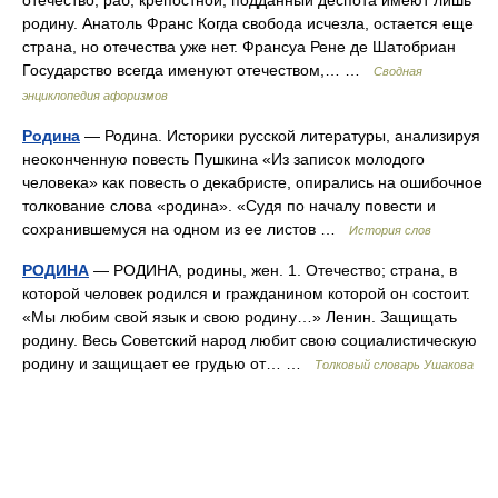
отечество; раб, крепостной, подданный деспота имеют лишь
родину. Анатоль Франс Когда свобода исчезла, остается еще
страна, но отечества уже нет. Франсуа Рене де Шатобриан
Государство всегда именуют отечеством,… …
Сводная
энциклопедия афоризмов
Родина
— Родина. Историки русской литературы, анализируя
неоконченную повесть Пушкина «Из записок молодого
человека» как повесть о декабристе, опирались на ошибочное
толкование слова «родина». «Судя по началу повести и
сохранившемуся на одном из ее листов …
История слов
РОДИНА
— РОДИНА, родины, жен. 1. Отечество; страна, в
которой человек родился и гражданином которой он состоит.
«Мы любим свой язык и свою родину…» Ленин. Защищать
родину. Весь Советский народ любит свою социалистическую
родину и защищает ее грудью от… …
Толковый словарь Ушакова